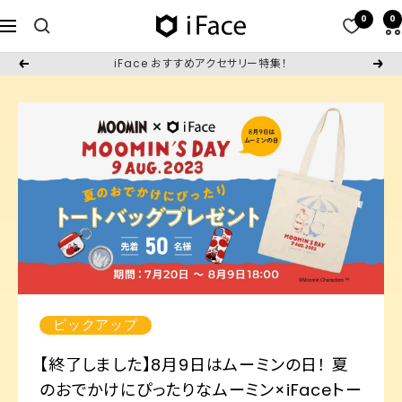
コ
0
0
iFace
ナ
ン
日
ビ
テ
iFace おすすめアクセサリー特集！
戻
次
本
ゲ
ン
る
へ
公
ー
ツ
式
シ
へ
サ
ョ
ス
イ
ン
キ
ト
ッ
プ
ピックアップ
【終了しました】8月9日はムーミンの日！ 夏
のおでかけにぴったりなムーミン×iFaceトー