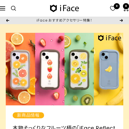
コ
0
0
iFace
ナ
ン
日
ビ
テ
iFace おすすめアクセサリー特集！
戻
次
本
ゲ
ン
る
へ
公
ー
ツ
式
シ
へ
サ
ョ
ス
イ
ン
キ
ト
ッ
プ
新商品情報
本物そっくりなフルーツ柄の「iFace Reflect