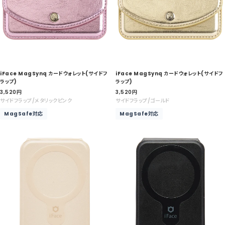
iFace MagSynq カードウォレット(サイドフ
iFace MagSynq カードウォレット(サイドフ
ラップ)
ラップ)
セ
セ
3,520
円
3,520
円
ー
ー
サイドフラップ/メタリックピンク
サイドフラップ/ゴールド
ル
ル
MagSafe対応
MagSafe対応
価
価
格
格