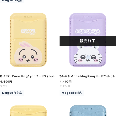
MagSafe対応
価
格
格
販売終了
ちいかわ iFace MagSynq カードウォレット
ちいかわ iFace MagSynq カードウォレット
セ
セ
4,400
円
4,400
円
ー
ー
うさぎ
モモンガ
ル
ル
MagSafe対応
MagSafe対応
価
価
格
格