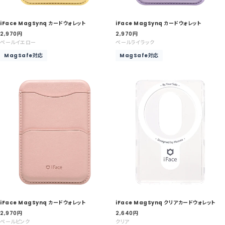
iFace MagSynq カードウォレット
iFace MagSynq カードウォレット
セ
セ
2,970
円
2,970
円
ー
ー
ペールイエロー
ペールライラック
ル
ル
MagSafe対応
MagSafe対応
価
価
格
格
iFace MagSynq カードウォレット
iFace MagSynq クリアカードウォレット
セ
セ
2,970
円
2,640
円
ー
ー
ペールピンク
クリア