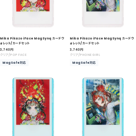
Mika Pikazo iFace MagSynq カードウ
Mika Pikazo iFace MagSynq カードウ
ォレット/カードセット
ォレット/カードセット
セ
セ
3,740
円
3,740
円
ー
ー
クリア/POP FACE
クリア/PHONE GIRL
ル
ル
MagSafe対応
MagSafe対応
価
価
格
格