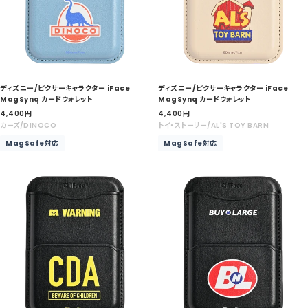
ディズニー/ピクサーキャラクター iFace
ディズニー/ピクサーキャラクター iFace
MagSynq カードウォレット
MagSynq カードウォレット
セ
セ
4,400
円
4,400
円
ー
ー
カーズ/DINOCO
トイ・ストーリー/AL'S TOY BARN
ル
ル
MagSafe対応
MagSafe対応
価
価
格
格