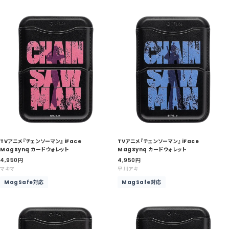
格
格
TVアニメ『チェンソーマン』 iFace
TVアニメ『チェンソーマン』 iFace
MagSynq カードウォレット
MagSynq カードウォレット
セ
セ
4,950
円
4,950
円
ー
ー
マキマ
早川アキ
ル
ル
MagSafe対応
MagSafe対応
価
価
格
格