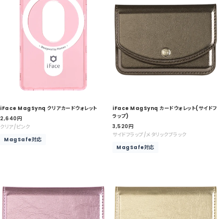
iFace MagSynq クリアカードウォレット
iFace MagSynq カードウォレット(サイドフ
ラップ)
セ
2,640
円
セ
ー
3,520
円
クリア/ピンク
ー
ル
サイドフラップ/メタリックブラック
MagSafe対応
ル
価
MagSafe対応
価
格
格