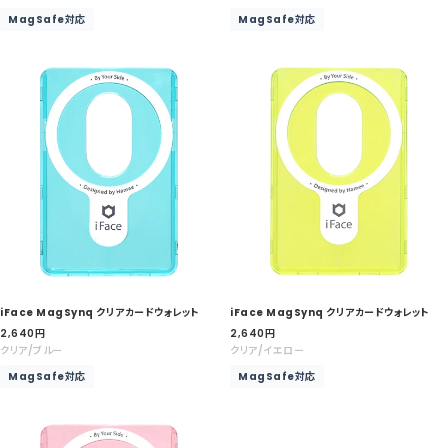
ル
ル
MagSafe対応
MagSafe対応
価
価
格
格
iFace MagSynq クリアカードウォレット
iFace MagSynq クリアカードウォレット
セ
セ
2,640
円
2,640
円
ー
ー
クリア/ブルー
クリア/イエロー
ル
ル
MagSafe対応
MagSafe対応
価
価
格
格