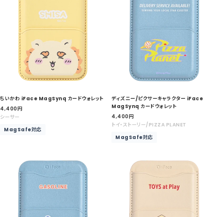
ちいかわ iFace MagSynq カードウォレット
ディズニー/ピクサーキャラクター iFace
MagSynq カードウォレット
セ
4,400
円
セ
ー
4,400
円
シーサー
ー
ル
トイ・ストーリー/PIZZA PLANET
MagSafe対応
ル
価
MagSafe対応
価
格
格