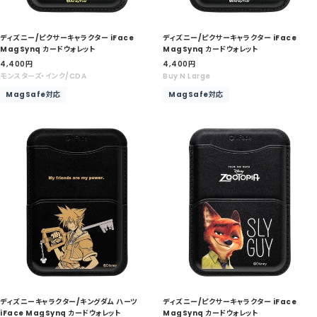
ディズニー/ピクサーキャラクター iFace
ディズニー/ピクサーキャラクター iFace
MagSynq カードウォレット
MagSynq カードウォレット
セ
セ
4,400
円
4,400
円
ー
ー
モンスターズ・インク/CDA
Buy N Large
ル
ル
MagSafe対応
MagSafe対応
価
価
格
格
ディズニーキャラクター/キングダム ハーツ
ディズニー/ピクサーキャラクター iFace
iFace MagSynq カードウォレット
MagSynq カードウォレット