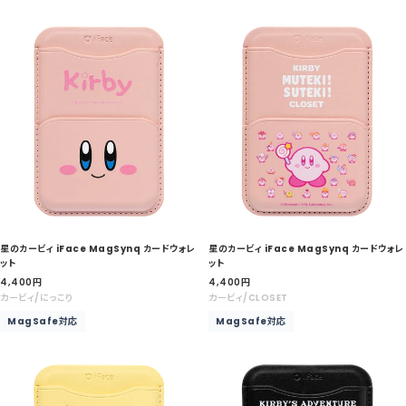
格
格
星のカービィ iFace MagSynq カードウォレ
星のカービィ iFace MagSynq カードウォレ
ット
ット
セ
セ
4,400
円
4,400
円
ー
ー
カービィ/にっこり
カービィ/CLOSET
ル
ル
MagSafe対応
MagSafe対応
価
価
格
格