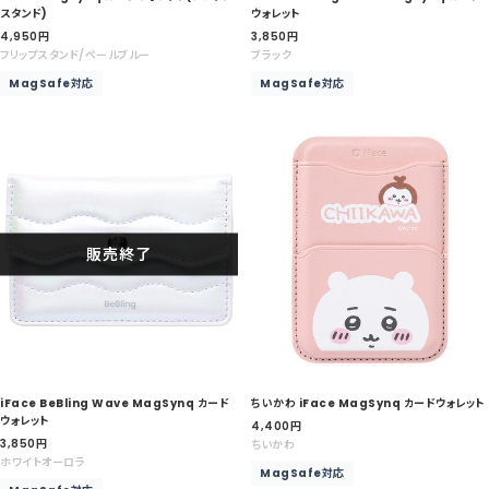
スタンド)
ウォレット
セ
セ
4,950
円
3,850
円
ー
ー
フリップスタンド/ペールブルー
ブラック
ル
ル
MagSafe対応
MagSafe対応
価
価
格
格
販売終了
iFace BeBling Wave MagSynq カード
ちいかわ iFace MagSynq カードウォレット
ウォレット
セ
4,400
円
セ
3,850
円
ー
ちいかわ
ー
ホワイトオーロラ
ル
MagSafe対応
ル
価