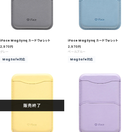
iFace MagSynq カードウォレット
iFace MagSynq カードウォレット
セ
セ
2,970
円
2,970
円
ー
ー
グレー
ペールブルー
ル
ル
MagSafe対応
MagSafe対応
価
価
格
格
販売終了