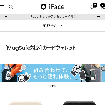
コ
0
0
iFace
ナ
ン
日
ビ
テ
iFace人気のMagSafeアクセサリをご紹介
戻
次
本
ゲ
ン
る
へ
公
並び替え
ー
ツ
式
シ
へ
サ
ョ
ス
イ
ン
［MagSafe対応］カードウォレット
キ
ト
ッ
プ