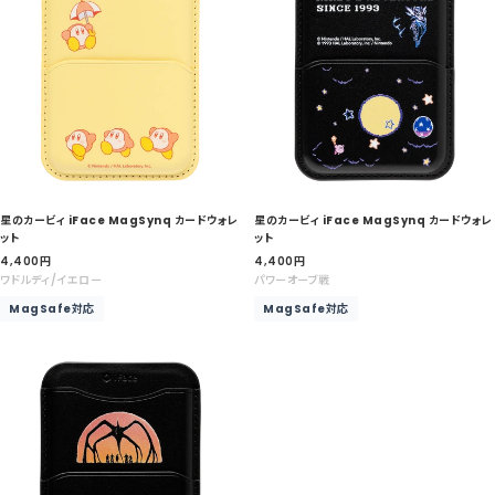
星のカービィ iFace MagSynq カードウォレ
星のカービィ iFace MagSynq カードウォレ
ット
ット
セ
セ
4,400
円
4,400
円
ー
ー
ワドルディ/イエロー
パワーオーブ戦
ル
ル
MagSafe対応
MagSafe対応
価
価
格
格