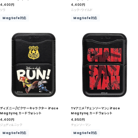
セ
セ
4,400
円
4,400
円
ー
ー
ソラ
ニック・ワイルド
ル
ル
MagSafe対応
MagSafe対応
価
価
格
格
ディズニー/ピクサーキャラクター iFace
TVアニメ『チェンソーマン』 iFace
MagSynq カードウォレット
MagSynq カードウォレット
セ
セ
4,400
円
4,950
円
ー
ー
ジュディ&ニック
チェンソーマン
ル
ル
MagSafe対応
MagSafe対応
価
価