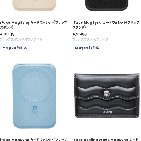
iFace MagSynq カードウォレット(フリップ
iFace MagSynq カードウォレット(フリップ
スタンド)
スタンド)
セ
セ
4,950
円
4,950
円
ー
ー
フリップスタンド/オフホワイト
フリップスタンド/ブラック
ル
ル
MagSafe対応
MagSafe対応
価
価
格
格
iFace MagSynq カードウォレット(フリップ
iFace BeBling Wave MagSynq カード