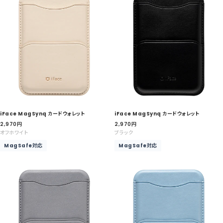
iFace MagSynq カードウォレット
iFace MagSynq カードウォレット
セ
セ
2,970
円
2,970
円
ー
ー
オフホワイト
ブラック
ル
ル
MagSafe対応
MagSafe対応
価
価
格
格