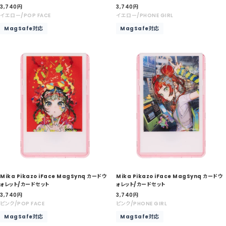
セ
セ
3,740
円
3,740
円
ー
ー
イエロー/POP FACE
イエロー/PHONE GIRL
ル
ル
MagSafe対応
MagSafe対応
価
価
格
格
Mika Pikazo iFace MagSynq カードウ
Mika Pikazo iFace MagSynq カードウ
ォレット/カードセット
ォレット/カードセット
セ
セ
3,740
円
3,740
円
ー
ー
ピンク/POP FACE
ピンク/PHONE GIRL
ル
ル
MagSafe対応
MagSafe対応
価
価