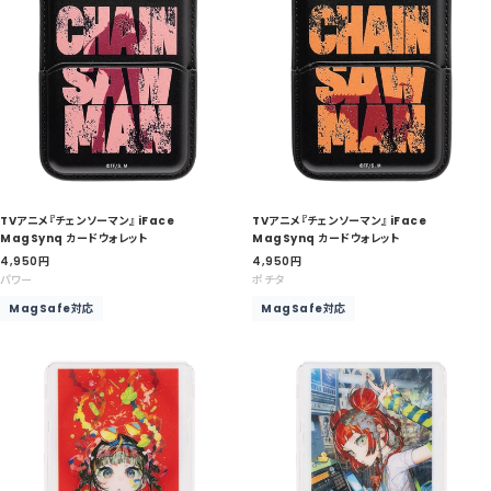
TVアニメ『チェンソーマン』 iFace
TVアニメ『チェンソーマン』 iFace
MagSynq カードウォレット
MagSynq カードウォレット
セ
セ
4,950
円
4,950
円
ー
ー
パワー
ポチタ
ル
ル
MagSafe対応
MagSafe対応
価
価
格
格