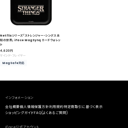
Netflixシリーズ「ストレンジャー・シングス 未
知の世界」 iFace MagSynq カードウォレッ
ト
セ
4,620
円
ー
マインド・フレイヤー
ル
MagSafe対応
価
格
インフォメーション
会社概要
個人情報保護方針
利用規約
特定商取引に基づく表示
ショッピングガイド
FAQ(よくあるご質問)
iFace公式アカウント