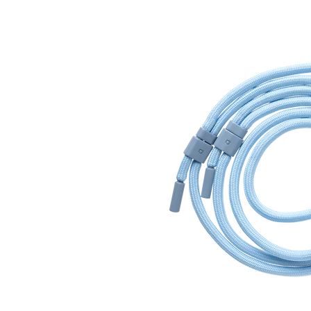
ル
価
格