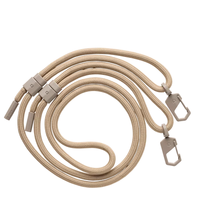
ル
価
格