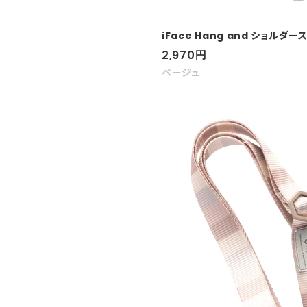
iFace Hang and ショルダ
セ
2,970
円
ー
ベージュ
ル
価
格