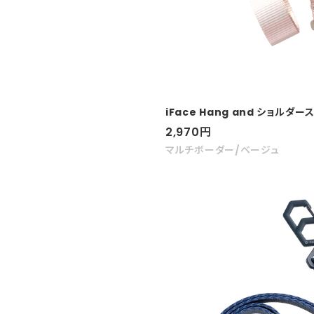
iFace Hang and ショルダ
セ
2,970
円
ー
マルチボーダー/ベージュ
ル
価
格