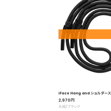
iFace Hang and ショルダ
セ
2,970
円
ー
丸紐/ブラック