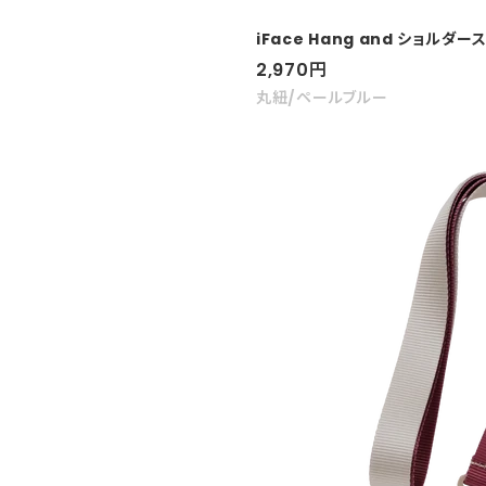
iFace Hang and ショルダ
セ
2,970
円
ー
丸紐/ペールブルー
ル
価
格