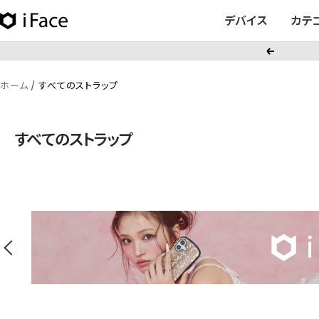
コ
デバイス
カテ
iFace
ン
日
テ
戻
本
ン
る
公
ツ
ホーム
すべてのストラップ
式
へ
サ
ス
イ
すべてのストラップ
キ
ト
ッ
プ