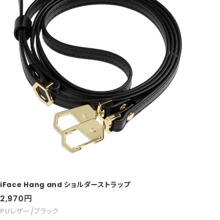
iFace Hang and ショルダーストラップ
セ
2,970
円
ー
PUレザー/ブラック