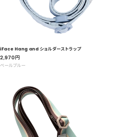
iFace Hang and ショルダーストラップ
セ
2,970
円
ー
ペールブルー
ル
価
格