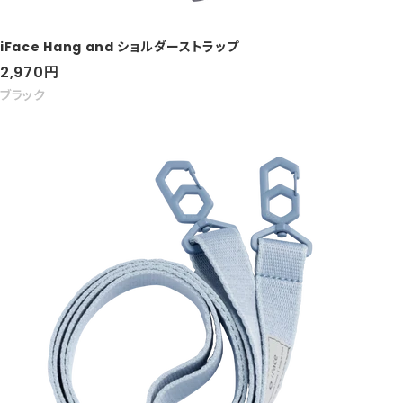
iFace Hang and ショルダーストラップ
セ
2,970
円
ー
ブラック
ル
価
格