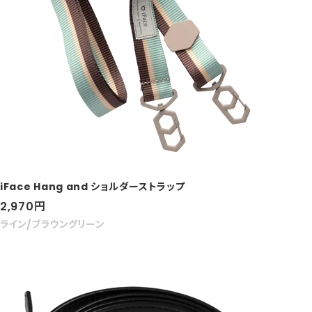
iFace Hang and ショルダーストラップ
セ
2,970
円
ー
ライン/ブラウングリーン
ル
価
格