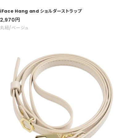
iFace Hang and ショルダーストラップ
セ
2,970
円
ー
丸紐/ベージュ
ル
価
格