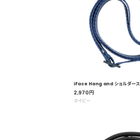
iFace Hang and ショルダ
セ
2,970
円
ー
ネイビー
ル
価
格