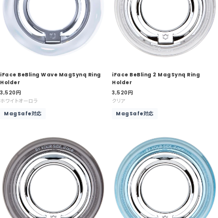
iFace BeBling Wave MagSynq Ring
iFace BeBling 2 MagSynq Ring
Holder
Holder
セ
セ
3,520
円
3,520
円
ー
ー
ホワイトオーロラ
クリア
ル
ル
MagSafe対応
MagSafe対応
価
価
格
格