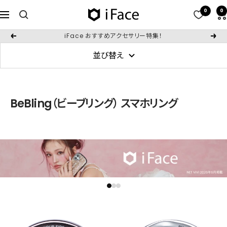
コ
0
0
iFace
ナ
ン
日
ビ
テ
iFace おすすめアクセサリー特集！
戻
次
本
ゲ
ン
る
へ
公
並び替え
ー
ツ
式
シ
へ
サ
ョ
ス
イ
ン
BeBling（ビーブリング） スマホリング
キ
ト
ッ
プ