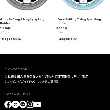
iFace BeBling 2 MagSynq Ring
iFace BeBling 2 MagSynq Ring
Holder
Holder
セ
セ
3,520
円
3,520
円
ー
ー
ブラック
ブルー
ル
ル
MagSafe対応
MagSafe対応
価
価
格
格
インフォメーション
会社概要
個人情報保護方針
利用規約
特定商取引に基づく表示
ショッピングガイド
FAQ(よくあるご質問)
iFace公式アカウント