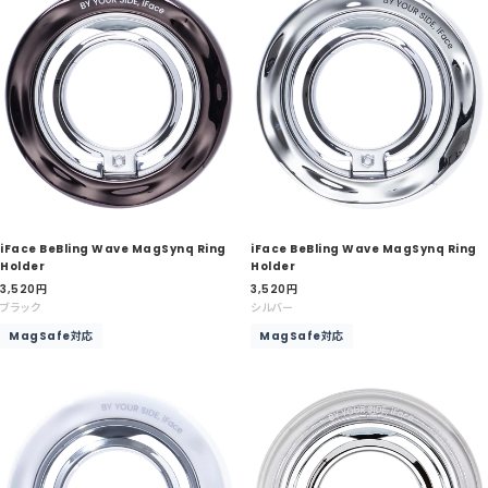
iFace BeBling Wave MagSynq Ring
iFace BeBling Wave MagSynq Ring
Holder
Holder
セ
セ
3,520
円
3,520
円
ー
ー
ブラック
シルバー
ル
ル
MagSafe対応
MagSafe対応
価
価
格
格