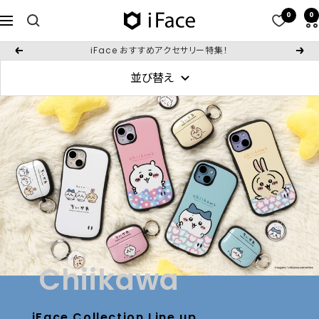
コ
0
0
iFace
ナ
ン
日
ビ
テ
iFace おすすめアクセサリー特集！
戻
次
本
ゲ
ン
る
へ
公
並び替え
ー
ツ
式
シ
へ
サ
ョ
ス
イ
ン
キ
ト
ッ
プ
Chiikawa
iFace Collection Line up