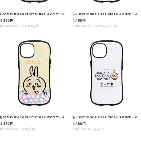
ちいかわ iFace First Class スマホケース
ちいかわ iFace First Class スマホケース
セ
セ
4,180
円
4,180
円
ー
ー
iPhone 14 - ちいかわ/花
iPhone 14 - ハチワレ/ハート
ル
ル
価
価
格
格
ちいかわ iFace First Class スマホケース
ちいかわ iFace First Class スマホケース
セ
セ
4,180
円
4,180
円
ー
ー
iPhone 14 - うさぎ/星
iPhone 14 - ちょこん
ル
ル
価
価