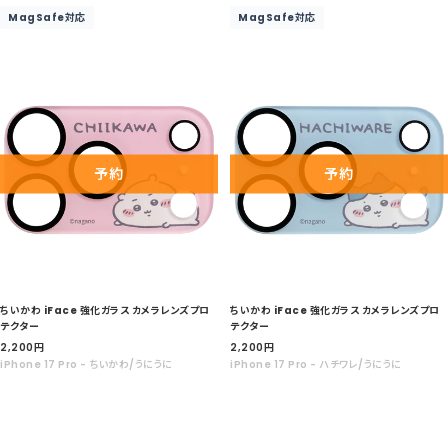
ル
ル
MagSafe対応
MagSafe対応
価
価
格
格
予約
予約
ちいかわ iFace 強化ガラス カメラレンズプロ
ちいかわ iFace 強化ガラス カメラレンズプロ
テクター
テクター
セ
セ
2,200
円
2,200
円
ー
ー
iPhone 17 Pro - ちいかわ/うにうに
iPhone 17 Pro - ハチワレ/うにうに
ル
ル
価
価
格
格