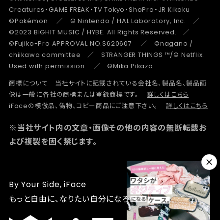
Creatures・GAME FREAK・TV Tokyo・ShoPro・JR Kikaku
©Pokémon ／ © Nintendo / HAL Laboratory, Inc. ／
©2023 BIGHIT MUSIC / HYBE. All Rights Reserved. ／
©Fujiko-Pro APPROVAL NO.S620607 ／ ©nagano /
chiikawa committee ／ STRANGER THINGS ™/© Netflix.
Used with permission. ／ ©Mika Pikazo
商標について 当社サイトに記載されている会社名、製品名、製品画
像は一般に各社の商標または登録商標です。
詳しくはこちら
iFaceの模倣品、偽物、コピー商品にご注意下さい。
詳しくはこちら
※当社サイト内の文章・画像その他の内容の無断転載お
よび複製を固く禁じます。
By Your Side, iFace
もっと自由に、なりたい自分になろう