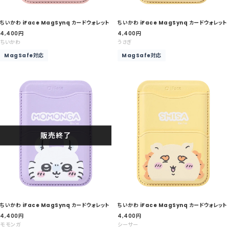
ちいかわ iFace MagSynq カードウォレット
ちいかわ iFace MagSynq カードウォレット
セ
セ
4,400
円
4,400
円
ー
ー
ちいかわ
うさぎ
ル
ル
MagSafe対応
MagSafe対応
価
価
格
格
販売終了
ちいかわ iFace MagSynq カードウォレット
ちいかわ iFace MagSynq カードウォレット
セ
セ
4,400
円
4,400
円
ー
ー
モモンガ
シーサー