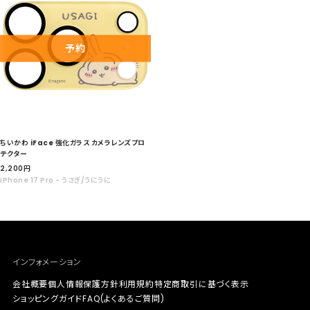
予約
ちいかわ iFace 強化ガラス カメラレンズプロ
テクター
セ
2,200
円
ー
iPhone 17 Pro - うさぎ/うにうに
ル
価
格
インフォメーション
会社概要
個人情報保護方針
利用規約
特定商取引に基づく表示
ショッピングガイド
FAQ(よくあるご質問)